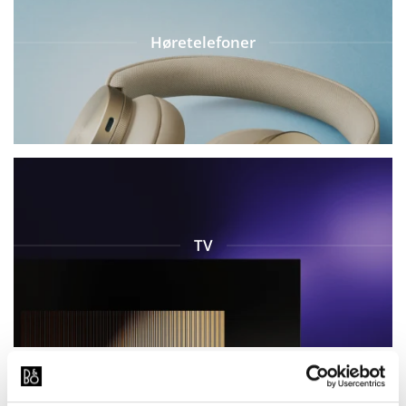
Høretelefoner
TV