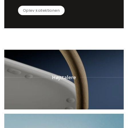
Oplev kollektionen
Højttalere