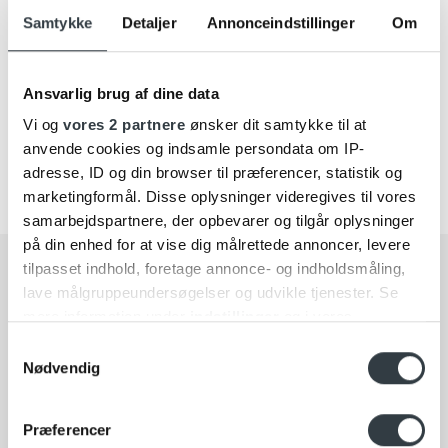
Samtykke
Detaljer
Annonceindstillinger
Om
Soundbars
Ansvarlig brug af dine data
Vi og
vores 2 partnere
ønsker dit samtykke til at
anvende cookies og indsamle persondata om IP-
adresse, ID og din browser til præferencer, statistik og
marketingformål. Disse oplysninger videregives til vores
samarbejdspartnere, der opbevarer og tilgår oplysninger
på din enhed for at vise dig målrettede annoncer, levere
tilpasset indhold, foretage annonce- og indholdsmåling,
lave målgruppeundersøgelser og udvikle tjenester. Se
VI TILBYDER DELBETALING
mere information under
indstillinger
og i vores
GØR DINE BANG & OLUFSEN DRØMME TIL
persondatapolitik. Du kan altid trække dit samtykke
Samtykkevalg
VIRKELIGHED
tilbage eller ændre indstillinger fra vores
Nødvendig
Ønsker du et lån til at handle i vores butikker på
"Cookiedeklaration", eller ved at trykke på "Privacy
Frederiksberg eller i Vedbæk og vil have finansieringen
trigger" ikonet.
Præferencer
klaret på forhånd?