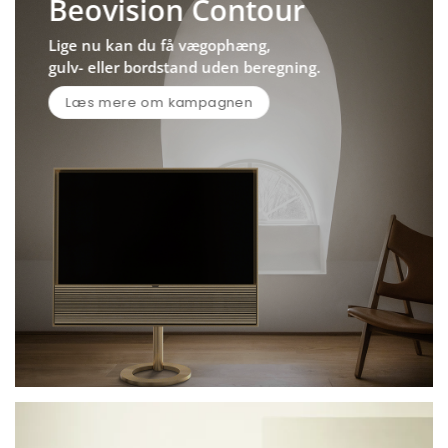
Beovision Contour
Lige nu kan du få vægophæng,
gulv- eller bordstand uden beregning.
Læs mere om kampagnen