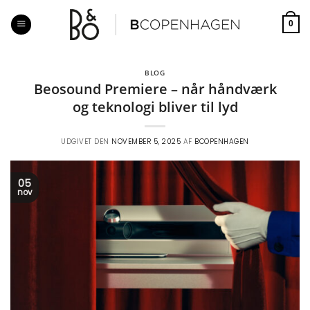
Fortsæt
til
0
indhold
BLOG
Beosound Premiere – når håndværk
og teknologi bliver til lyd
UDGIVET DEN
NOVEMBER 5, 2025
AF
BCOPENHAGEN
05
nov