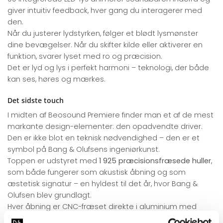
giver intuitiv feedback, hver gang du interagerer med
den.
Når du justerer lydstyrken, følger et blødt lysmønster
dine bevægelser. Når du skifter kilde eller aktiverer en
funktion, svarer lyset med ro og præcision.
Det er lyd og lys i perfekt harmoni – teknologi, der både
kan ses, høres og mærkes.
Det sidste touch
I midten af Beosound Premiere finder man et af de mest
markante design-elementer: den opadvendte driver.
Den er ikke blot en teknisk nødvendighed – den er et
symbol på Bang & Olufsens ingeniørkunst.
Toppen er udstyret med
1 925 præcisionsfræsede huller
,
som både fungerer som akustisk åbning og som
æstetisk signatur – en hyldest til det år, hvor Bang &
Olufsen blev grundlagt.
Hver åbning er CNC-fræset direkte i aluminium med
mikroskopisk præcision for at sikre optimal