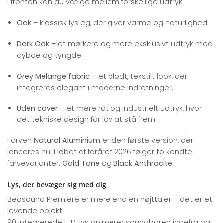
I fronten kan du vælge mellem forskellige udtryk:
Oak
– klassisk lys eg, der giver varme og naturlighed.
Dark Oak
– et mørkere og mere eksklusivt udtryk med
dybde og tyngde.
Grey Melange fabric
– et blødt, tekstilt look, der
integreres elegant i moderne indretninger.
Uden cover
– et mere råt og industrielt udtryk, hvor
det tekniske design får lov at stå frem.
Farven
Natural Aluminium
er den første version, der
lanceres nu. I løbet af foråret 2026 følger to kendte
farvevarianter:
Gold Tone
og
Black Anthracite
.
Lys, der bevæger sig med dig
Beosound Premiere er mere end en højttaler – det er et
levende objekt.
90 integrerede LED-lys animerer soundbaren indefra og