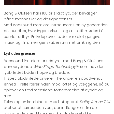
Bang & Olufsen har i 100 år skabt lyd, der bevæger –
både mennesker og designgrænser.
Med Beosound Premiere introduceres en ny generation
af soundbar, hvor ingeniørkunst og æstetik mødes i ét
samlet udtryk. En lydoplevelse, der ikke blot gengiver
musik og film, men genskaber rummet omkring dem.
Lyd uden grænser
Beosound Premiere er udstyret med Bang & Olufsens
banebrydende
Wide Stage Technology™
, som udvider
lydbilledet både i højde og bredde.
Ti specialudviklede drivere – herunder en opadvendt
enhed – reflekterer lyden mod loftet og væggene, så du
oplever en tredimensionel fornemmelse af dybde og
rum.
Teknologien kombineret med integreret
Dolby Atmos 7.1.4
skaber et surroundunivers, der indfanger alt fra de
mindste detaljer til de mest kraftfulde øjeblikke.