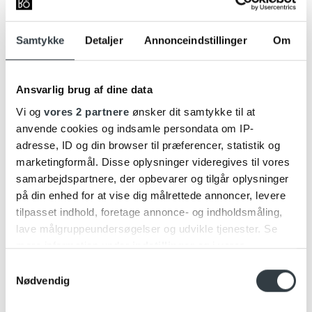
luftgennemstrømning og perfekt refleksion af lyden.
Det er i detaljen, magien opstår – og det er her,
Beosound Premiere adskiller sig fra alt andet: et produkt
Samtykke
Detaljer
Annonceindstillinger
Om
skabt til dem, der kender forskellen, og bygget til at
være i centrum.
Ansvarlig brug af dine data
Skabt til at holde
Vi og
vores 2 partnere
ønsker dit samtykke til at
Beosound Premiere er udviklet efter
Cradle to Cradle®
-
anvende cookies og indsamle persondata om IP-
principperne – en international certificering, der stiller
adresse, ID og din browser til præferencer, statistik og
høje krav til både materialer, produktion og
marketingformål. Disse oplysninger videregives til vores
genanvendelighed.
samarbejdspartnere, der opbevarer og tilgår oplysninger
Det betyder, at produktet ikke blot er designet til at
på din enhed for at vise dig målrettede annoncer, levere
performe, men også til at kunne repareres, opgraderes
tilpasset indhold, foretage annonce- og indholdsmåling,
og recirkuleres.
lave målgruppeundersøgelser og udvikle tjenester. Se
Den modulære opbygning gør det muligt at udskifte
mere information under
indstillinger
og i vores
komponenter over tid, og konstruktionen er skabt til at
persondatapolitik. Du kan altid trække dit samtykke
leve videre i mange år.
Samtykkevalg
tilbage eller ændre indstillinger fra vores
Nødvendig
Bang & Olufsen tilbyder desuden op til
5 års garanti
"Cookiedeklaration", eller ved at trykke på "Privacy