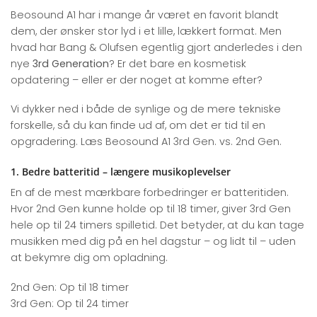
Beosound A1 har i mange år været en favorit blandt
dem, der ønsker stor lyd i et lille, lækkert format. Men
hvad har Bang & Olufsen egentlig gjort anderledes i den
nye
3rd Generation
? Er det bare en kosmetisk
opdatering – eller er der noget at komme efter?
Vi dykker ned i både de synlige og de mere tekniske
forskelle, så du kan finde ud af, om det er tid til en
opgradering. Læs Beosound A1 3rd Gen. vs. 2nd Gen.
1. Bedre batteritid – længere musikoplevelser
En af de mest mærkbare forbedringer er batteritiden.
Hvor 2nd Gen kunne holde op til 18 timer, giver 3rd Gen
hele op til 24 timers spilletid. Det betyder, at du kan tage
musikken med dig på en hel dagstur – og lidt til – uden
at bekymre dig om opladning.
2nd Gen: Op til 18 timer
3rd Gen: Op til 24 timer