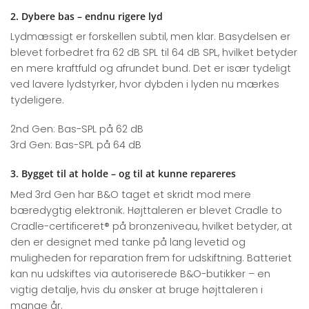
2. Dybere bas – endnu rigere lyd
Lydmæssigt er forskellen subtil, men klar. Basydelsen er
blevet forbedret fra 62 dB SPL til 64 dB SPL, hvilket betyder
en mere kraftfuld og afrundet bund. Det er især tydeligt
ved lavere lydstyrker, hvor dybden i lyden nu mærkes
tydeligere.
2nd Gen: Bas-SPL på 62 dB
3rd Gen: Bas-SPL på 64 dB
3. Bygget til at holde – og til at kunne repareres
Med 3rd Gen har B&O taget et skridt mod mere
bæredygtig elektronik. Højttaleren er blevet Cradle to
Cradle-certificeret® på bronzeniveau, hvilket betyder, at
den er designet med tanke på lang levetid og
muligheden for reparation frem for udskiftning. Batteriet
kan nu udskiftes via autoriserede B&O-butikker – en
vigtig detalje, hvis du ønsker at bruge højttaleren i
mange år.