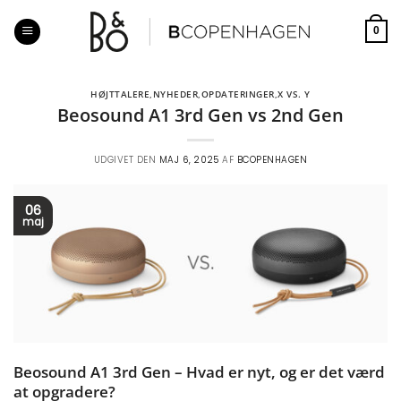
Fortsæt
til
0
indhold
HØJTTALERE
,
NYHEDER
,
OPDATERINGER
,
X VS. Y
Beosound A1 3rd Gen vs 2nd Gen
UDGIVET DEN
MAJ 6, 2025
AF
BCOPENHAGEN
06
maj
Beosound A1 3rd Gen – Hvad er nyt, og er det værd
at opgradere?