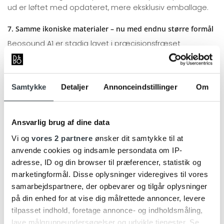
ud er løftet med opdateret, mere eksklusiv emballage.
7. Samme ikoniske materialer – nu med endnu større formål
Beosound A1 er stadig lavet i præcisionsfræset
aluminium og føles som et lille stykke designkunst. Det
nye fokus på reparation og ansvarlig produktion betyder
dog, at det ikke kun ser godt ud – det er godt, også for
Samtykke
Detaljer
Annonceindstillinger
Om
planeten.
Kort opsummering: 2nd vs. 3rd Gen
Ansvarlig brug af dine data
FUNKTION
2ND GEN
3RD GEN
Vi og
vores 2 partnere
ønsker dit samtykke til at
Op til 18
anvende cookies og indsamle persondata om IP-
Batteritid
Op til 24 timer
timer
adresse, ID og din browser til præferencer, statistik og
Bas-SPL
62 dB
64 dB
marketingformål. Disse oplysninger videregives til vores
samarbejdspartnere, der opbevarer og tilgår oplysninger
Cradle to Cradle-
Nej
Ja (Bronze)
certificering
på din enhed for at vise dig målrettede annoncer, levere
Udskifteligt batteri
Nej
Ja (via B&O Store)
tilpasset indhold, foretage annonce- og indholdsmåling,
lave målgruppeundersøgelser og udvikle tjenester. Se
Støv- og vandtæthed
IP67
IP67