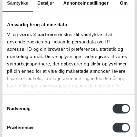
Samtykke
Detaljer
Annonceindstillinger
Om
29
okt
Ansvarlig brug af dine data
Vi og
vores 2 partnere
ønsker dit samtykke til at
anvende cookies og indsamle persondata om IP-
adresse, ID og din browser til præferencer, statistik og
marketingformål. Disse oplysninger videregives til vores
samarbejdspartnere, der opbevarer og tilgår oplysninger
på din enhed for at vise dig målrettede annoncer, levere
Beolit 20 vs. Beolit 17
tilpasset indhold, foretage annonce- og indholdsmåling,
Beolit 20 vs. Beolit 17 Vi har idag lanceret fjerde generation af
lave målgruppeundersøgelser og udvikle tjenester. Se
en moderne klassiker, [...]
mere information under
indstillinger
og i vores
persondatapolitik. Du kan altid trække dit samtykke
Samtykkevalg
tilbage eller ændre indstillinger fra vores
Nødvendig
18
"Cookiedeklaration", eller ved at trykke på "Privacy
jun
trigger" ikonet.
Præferencer