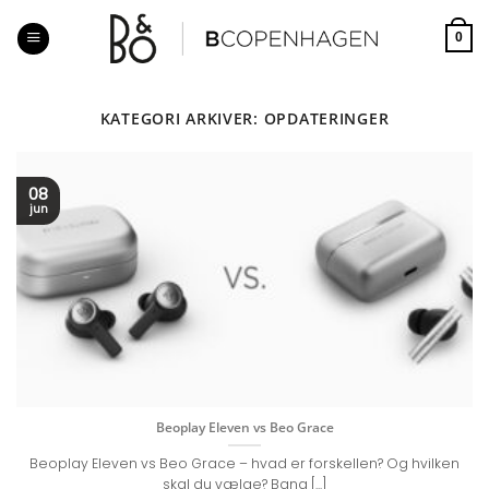
Fortsæt
til
0
indhold
KATEGORI ARKIVER:
OPDATERINGER
08
jun
Beoplay Eleven vs Beo Grace
Beoplay Eleven vs Beo Grace – hvad er forskellen? Og hvilken
skal du vælge? Bang [...]