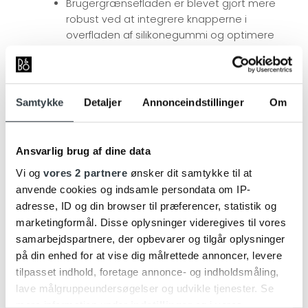
Brugergrænsefladen er blevet gjort mere
robust ved at integrere knapperne i
overfladen af silikonegummi og optimere
funktionaliteten ved at erstatte
multifunktionsknappen med en Play/Pause
knap.
Remmen er opgraderet til smukt vegetabilsk
Samtykke
Detaljer
Annonceindstillinger
Om
garvet læder fra Tärnsjö, et af verdens fineste
garverier. Vegetabilsk garvet læder har
uovertruffen levetid, æstetiske kvaliteter og
Ansvarlig brug af dine data
patineres smukt over tid.
Vi og
vores 2 partnere
ønsker dit samtykke til at
anvende cookies og indsamle persondata om IP-
Vejledende pris:
adresse, ID og din browser til præferencer, statistik og
Beolit 17 har en vejl. pris på 4.000,- kr., men er udgået
marketingformål. Disse oplysninger videregives til vores
og udsolgt
samarbejdspartnere, der opbevarer og tilgår oplysninger
Beolit 20
har en vejl. pris på 4.499,- kr.
på din enhed for at vise dig målrettede annoncer, levere
tilpasset indhold, foretage annonce- og indholdsmåling,
Køb, se flere billeder eller læs mere om vores
lave målgruppeundersøgelser og udvikle tjenester. Se
opdaterede kraftfulde bærbare højttaler
Beolit 20
lige
mere information under
indstillinger
og i vores
her på vores hjemmeside.