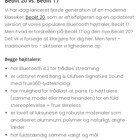
Beolit 20 vs. Beolit 17
Vi har idag lanceret fjerde generation af en moderne
klassiker,
Beolit 20
, som er efterfølgeren og en opdateret
version af vores populære Bluetooth højttaler, Beolit 17.
Men hvad er forskellen på Beolit 17 og den nye Beolit 20?
Det vil vi forsøge at klargøre for dig her. Men først –
traditionen tro – skitserer vi lighederne op.
Begge højttalere:
har Bluetooth 4.2 for trådløs streaming
er udstyret med Bang & Olufsen Signature Sound
med True360-lydteknologi
har mulighed for trådløst at parre to højttalere
(samme model eller med hinanden) for en fuld
stereoplevelse = True Wireless
er lavet af luksuriøse og robuste materialer som
anodiseret aluminium, polymer og naturligt, ægte
læder
har fuldstændig samme vægt og mål