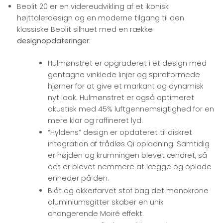
Beolit 20 er en videreudvikling af et ikonisk
højttalerdesign og en moderne tilgang til den
klassiske Beolit silhuet med en række
designopdateringer
:
Hulmønstret er opgraderet i et design med
gentagne vinklede linjer og spiralformede
hjørner for at give et markant og dynamisk
nyt look. Hulmønstret er også optimeret
akustisk med 45% luftgennemsigtighed for en
mere klar og raffineret lyd.
“Hyldens” design er opdateret til diskret
integration af trådløs Qi opladning. Samtidig
er højden og krumningen blevet ændret, så
det er blevet nemmere at lægge og oplade
enheder på den.
Blåt og okkerfarvet stof bag det monokrone
aluminiumsgitter skaber en unik
changerende Moiré effekt.