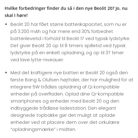
Hvilke forbedringer finder du så i den nye Beolit 20? Jo, nu
skal I høre!
Beolit 20 har fået større batterikapacitet, som nu er
på 3.200 mAh og har mere end 30% forbedret
batterilevetid i forhold til Beolit 17 ved typisk lydstyrke.
Det giver Beolit 20 op til 8 timers spilletid ved typisk
lydstyrke på en enkelt opladning, og op til 37 timer
ved lave lytte-niveauer.
Med det kraftigere nye batteri er Beolit 20 også den
første Bang & Olufsen højttaler, der har mulighed for at
integrere 5W trådløs opladning af Qi kompatible
enheder på overfladen. Oplad dine Qi-kompatible
smartphones og enheder med Beolit 20 og den
indbyggede trådløse ladestation. Den elegant
designede topbakke gør det muligt at oplade
enheder ved at placere dem over det cirkulære
“opladningsmærke” i midten.