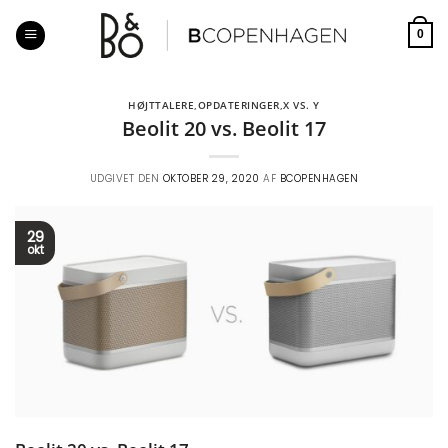
Fortsæt
til
0
indhold
HØJTTALERE
,
OPDATERINGER
,
X VS. Y
Beolit 20 vs. Beolit 17
UDGIVET DEN
OKTOBER 29, 2020
AF
BCOPENHAGEN
29
okt