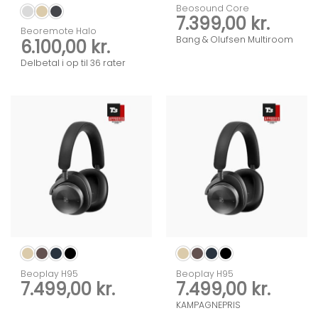
Beosound Core
7.399,00
kr.
Beoremote Halo
Bang & Olufsen Multiroom
6.100,00
kr.
Delbetal i op til 36 rater
Beoplay H95
Beoplay H95
7.499,00
kr.
7.499,00
kr.
KAMPAGNEPRIS