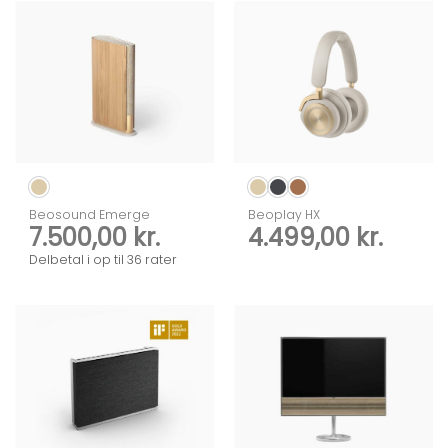
139.
19.000,00 kr.
Beosound Emerge
Beoplay HX
7.500,00
kr.
4.499,00
kr.
Delbetal i op til 36 rater