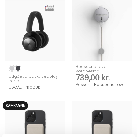
Beosound Level
vægbeslag
739,00
kr.
Udgået produkt: Beoplay
Portal
Passer til Beosound Level
UDGÅET PRODUKT
KAMPAGNE