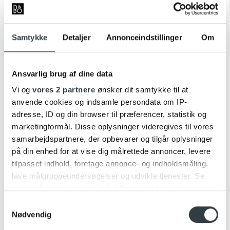
Samtykke
Detaljer
Annonceindstillinger
Om
MagSafe-kompatibel
MagSafe-kompatibel
Ansvarlig brug af dine data
kortholder
kortholder
749,00
kr.
749,00
kr.
Vi og
vores 2 partnere
ønsker dit samtykke til at
KAMPAGNEPRIS
anvende cookies og indsamle persondata om IP-
adresse, ID og din browser til præferencer, statistik og
marketingformål. Disse oplysninger videregives til vores
KAMPAGNE
samarbejdspartnere, der opbevarer og tilgår oplysninger
på din enhed for at vise dig målrettede annoncer, levere
tilpasset indhold, foretage annonce- og indholdsmåling,
lave målgruppeundersøgelser og udvikle tjenester. Se
mere information under
indstillinger
og i vores
persondatapolitik. Du kan altid trække dit samtykke
Samtykkevalg
tilbage eller ændre indstillinger fra vores
Nødvendig
"Cookiedeklaration", eller ved at trykke på "Privacy