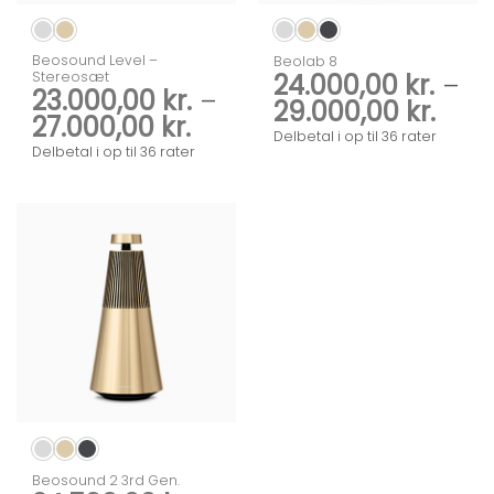
Beosound Level –
Beolab 8
Stereosæt
24.000,00
kr.
–
23.000,00
kr.
–
Prisi
29.000,00
kr.
Prisinterval:
27.000,00
kr.
24.0
Delbetal i op til 36 rater
23.000,00 kr.
Delbetal i op til 36 rater
til
til
29.0
27.000,00 kr.
Beosound 2 3rd Gen.