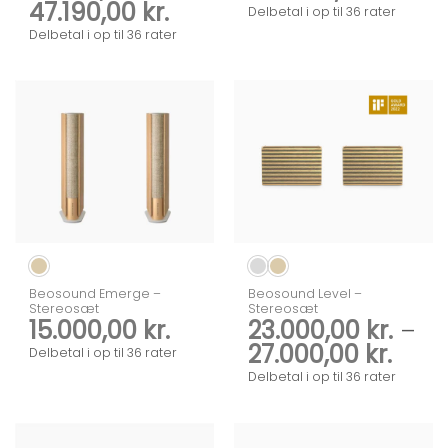
Prisinterval:
47.190,00
kr.
151.
Delbetal i op til 36 rater
32.190,00 kr.
til
Delbetal i op til 36 rater
til
205.
47.190,00 kr.
Beosound Emerge –
Beosound Level –
Stereosæt
Stereosæt
15.000,00
kr.
23.000,00
kr.
–
Prisi
27.000,00
kr.
Delbetal i op til 36 rater
23.00
Delbetal i op til 36 rater
til
27.00