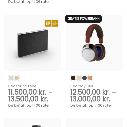
10.500,00 kr.
Delbetal i op til 36 rater
32.50
til
13.500,00 kr.
GRATIS POWERBANK
Beosound Level
Beoplay H100
11.500,00
kr.
–
12.500,00
kr.
–
Prisinterval:
Prisi
13.500,00
kr.
13.000,00
kr.
11.500,00 kr.
12.50
Delbetal i op til 36 rater
Delbetal i op til 36 rater
til
til
13.500,00 kr.
13.00