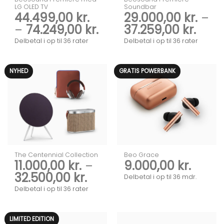
LG OLED TV
Soundbar
44.499,00
kr.
29.000,00
kr.
–
Prisinterval:
Prisi
–
74.249,00
kr.
37.259,00
kr.
44.499,00 kr.
29.00
Delbetal i op til 36 rater
Delbetal i op til 36 rater
til
til
74.249,00 kr.
37.25
NYHED
GRATIS POWERBANK
The Centennial Collection
Beo Grace
11.000,00
kr.
–
9.000,00
kr.
Prisinterval:
32.500,00
kr.
Delbetal i op til 36 mdr.
11.000,00 kr.
Delbetal i op til 36 rater
til
32.500,00 kr.
LIMITED EDITION