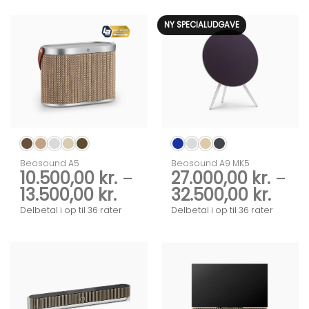
til
29.000,00 kr.
NY SPECIALUDGAVE
Beosound A5
Beosound A9 MK5
10.500,00
kr.
–
27.000,00
kr.
–
Prisinterval:
Prisi
13.500,00
kr.
32.500,00
kr.
10.500,00 kr.
27.00
Delbetal i op til 36 rater
Delbetal i op til 36 rater
til
til
13.500,00 kr.
32.50