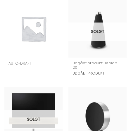
110.200,00 kr.
SOLGT
Udgået produkt: Beolab
AUTO-DRAFT
20
UDGÅET PRODUKT
SOLGT