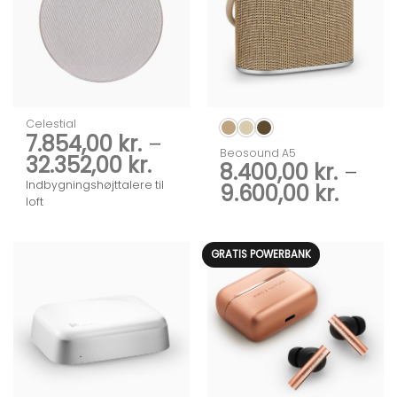
Celestial
7.854,00
kr.
–
Beosound A5
Prisinterval:
32.352,00
kr.
8.400,00
kr.
–
7.854,00 kr.
Indbygningshøjttalere til
Prisin
9.600,00
kr.
til
loft
8.400,
32.352,00 kr.
til
9.600,
GRATIS POWERBANK