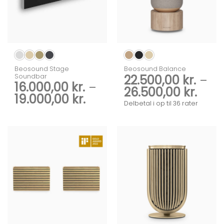
Beosound Stage
Beosound Balance
Soundbar
22.500,00
kr.
–
16.000,00
kr.
–
Prisi
26.500,00
kr.
Prisinterval:
19.000,00
kr.
22.50
Delbetal i op til 36 rater
16.000,00 kr.
til
til
26.5
19.000,00 kr.