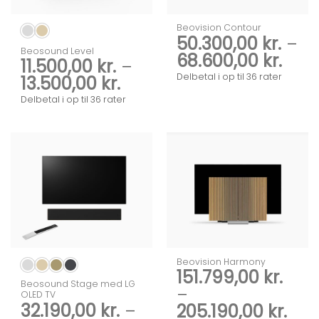
Beovision Contour
50.300,00
kr.
–
Beosound Level
Prisi
68.600,00
kr.
11.500,00
kr.
–
50.3
Delbetal i op til 36 rater
Prisinterval:
13.500,00
kr.
til
11.500,00 kr.
Delbetal i op til 36 rater
68.6
til
13.500,00 kr.
Beovision Harmony
151.799,00
kr.
Beosound Stage med LG
–
OLED TV
32.190,00
kr.
–
Pris
205.190,00
kr.