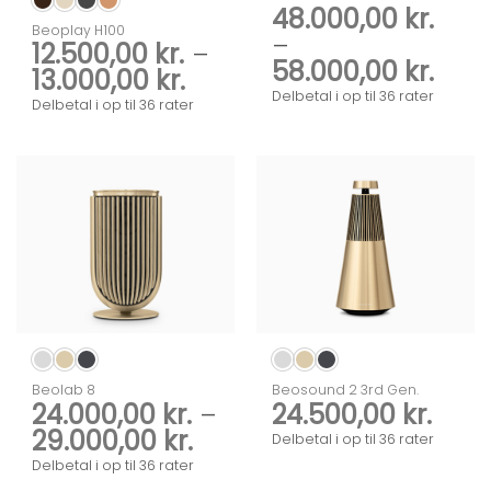
48.000,00
kr.
Beoplay H100
–
12.500,00
kr.
–
Prisi
58.000,00
kr.
Prisinterval:
13.000,00
kr.
48.0
Delbetal i op til 36 rater
12.500,00 kr.
Delbetal i op til 36 rater
til
til
58.0
13.000,00 kr.
Beolab 8
Beosound 2 3rd Gen.
24.000,00
kr.
–
24.500,00
kr.
Prisinterval:
29.000,00
kr.
Delbetal i op til 36 rater
24.000,00 kr.
Delbetal i op til 36 rater