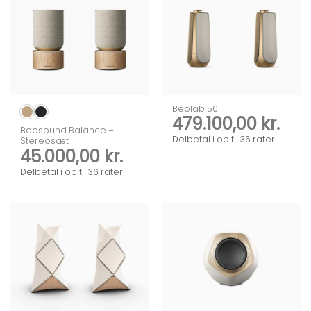
Beolab 50
479.100,00
kr.
Beosound Balance –
Delbetal i op til 36 rater
Stereosæt
45.000,00
kr.
Delbetal i op til 36 rater