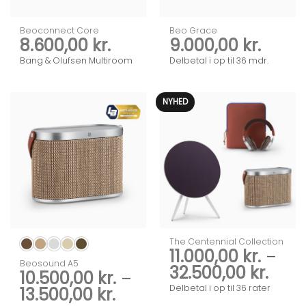
Beoconnect Core
Beo Grace
8.600,00
kr.
9.000,00
kr.
Bang & Olufsen Multiroom
Delbetal i op til 36 mdr.
NYHED
The Centennial Collection
11.000,00
kr.
–
Beosound A5
Prisi
32.500,00
kr.
10.500,00
kr.
–
11.00
Delbetal i op til 36 rater
Prisinterval:
13.500,00
kr.
til