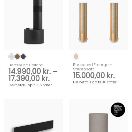
Beosound Emerge –
Beosound Bollard
14.990,00
kr.
–
Stereosæt
15.000,00
kr.
Prisinterval:
17.390,00
kr.
Delbetal i op til 36 rater
14.990,00 kr.
Delbetal i op til 36 rater
til
17.390,00 kr.