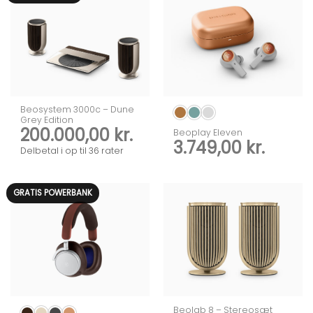
Beosystem 3000c – Dune
Grey Edition
200.000,00
kr.
Beoplay Eleven
3.749,00
kr.
Delbetal i op til 36 rater
GRATIS POWERBANK
Beolab 8 – Stereosæt