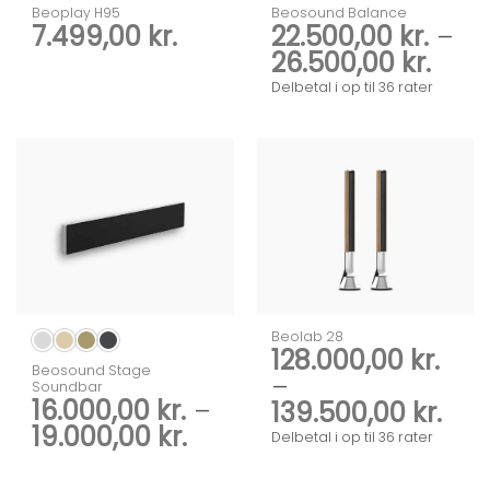
Beoplay H95
Beosound Balance
7.499,00
kr.
22.500,00
kr.
–
Prisi
26.500,00
kr.
22.50
Delbetal i op til 36 rater
til
26.5
Beolab 28
128.000,00
kr.
Beosound Stage
–
Soundbar
16.000,00
kr.
–
Pris
139.500,00
kr.
Prisinterval:
19.000,00
kr.
128.
Delbetal i op til 36 rater
16.000,00 kr.
til
til