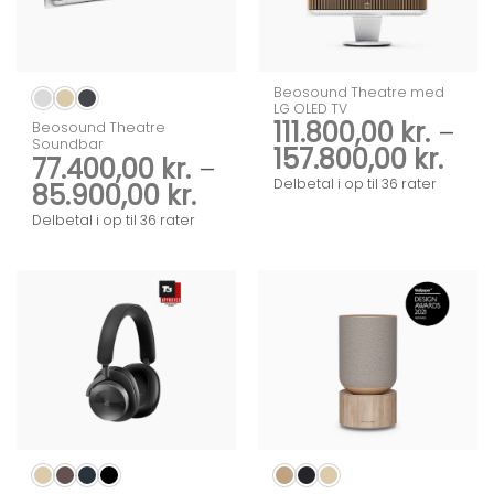
Beosound Theatre med
LG OLED TV
111.800,00
kr.
–
Beosound Theatre
Soundbar
Pris
157.800,00
kr.
77.400,00
kr.
–
111.
Delbetal i op til 36 rater
Prisinterval:
85.900,00
kr.
til
77.400,00 kr.
Delbetal i op til 36 rater
157.
til
85.900,00 kr.