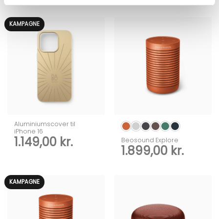
KAMPAGNE
Aluminiumscover til
iPhone 16
1.149,00
kr.
Beosound Explore
1.899,00
kr.
KAMPAGNE