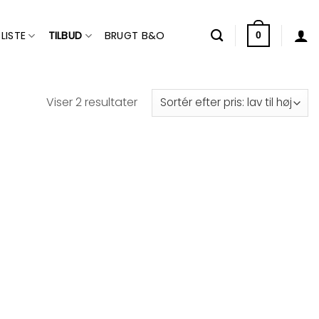
LISTE
TILBUD
BRUGT B&O
0
Sorteret
Viser 2 resultater
efter
pris:
lav
til
høj