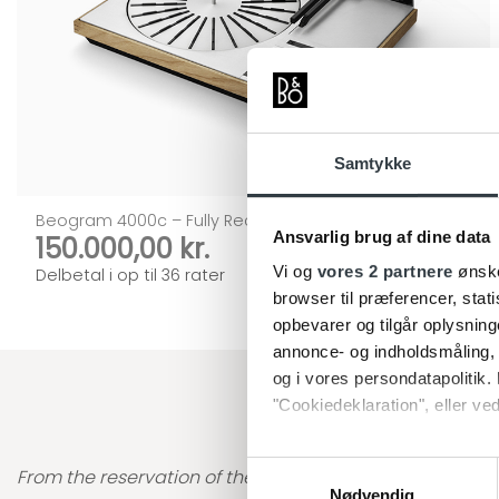
Samtykke
Beogram 4000c – Fully Recreated
Ansvarlig brug af dine data
150.000,00
kr.
Vi og
vores 2 partnere
ønske
Delbetal i op til 36 rater
browser til præferencer, stat
opbevarer og tilgår oplysning
annonce- og indholdsmåling,
og i vores persondatapolitik. 
"Cookiedeklaration", eller ved
"The process was very sm
Dine valg anvendes på hele w
Samtykkevalg
From the reservation of the item to going to the store 
Nødvendig