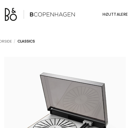
Fortsæt
til
HØJTTALERE
indhold
ORSIDE
/
CLASSICS