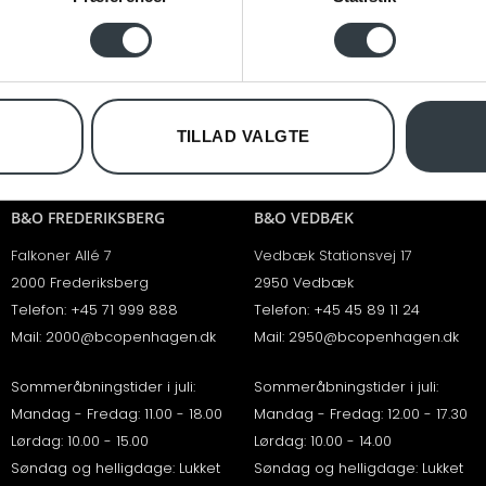
se vores indhold og annoncer, til at vise dig funktioner til sociale
oplysninger om din brug af vores hjemmeside med vores partnere i
eyro,
Trustpilot
ysepartnere. Vores partnere kan kombinere disse data med andr
et fra din brug af deres tjenester.
TILLAD VALGTE
B&O FREDERIKSBERG
B&O VEDBÆK
Falkoner Allé 7
Vedbæk Stationsvej 17
2000 Frederiksberg
2950 Vedbæk
Telefon:
+45 71 999 888
Telefon:
+45 45 89 11 24
Mail:
2000@bcopenhagen.dk
Mail:
2950@bcopenhagen.dk
Sommeråbningstider i juli:
Sommeråbningstider i juli:
Mandag - Fredag: 11.00 - 18.00
Mandag - Fredag: 12.00 - 17.30
Lørdag: 10.00 - 15.00
Lørdag: 10.00 - 14.00
Søndag og helligdage: Lukket
Søndag og helligdage: Lukket