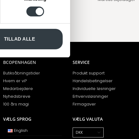
 medier og til at analysere
nden for sociale medier,
e oplysninger, du har givet
TILLAD ALLE
BCOPENHAGEN
SERVICE
Butiksåbningstider
Produkt support
Hvem er vi?
Handelsbetingelser
Medarbejdere
Individuelle løsninger
Nyhedsbreve
Erhvervsløsninger
100 års magi
Firmagaver
VÆLG SPROG
VÆLG VALUTA
English