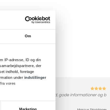
Om
m IP-adresse, ID og din
s samarbejdspartnere, der
set indhold, foretage
ormation under
indstillinger
 fra vores
prof…. Ingen ventetid, ro og tid, gode informationer og bar
Marketing
Marcus Skjoldager,
T