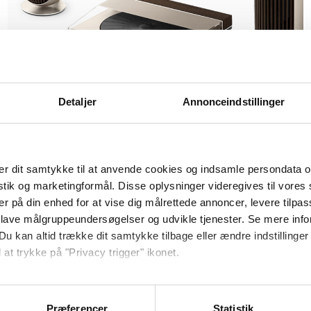
Detaljer
Annonceindstillinger
Beosystem 3000c – Dune Grey Edition
200.000,00
kr.
r dit samtykke til at anvende cookies og indsamle persondata o
Delbetal i op til 36 rater
istik og marketingformål. Disse oplysninger videregives til vore
er på din enhed for at vise dig målrettede annoncer, levere tilpas
 lave målgruppeundersøgelser og udvikle tjenester. Se mere inf
Du kan altid trække dit samtykke tilbage eller ændre indstillinger
 at trykke på "Privacy trigger" ikonet.
"Top 
ooth and personalized.
ebsitet.
and picking it up (already prepared when I arrived)."
Præferencer
Statistik