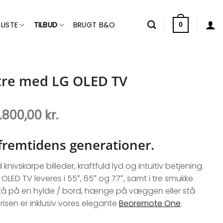
LISTE
TILBUD
BRUGT B&O
0
tre med LG OLED TV
Prisinterval:
7.800,00
kr.
111.800,00 kr.
til
l fremtidens generationer.
157.800,00 kr.
ivskarpe billeder, kraftfuld lyd og intuitiv betjening.
ED TV leveres i 55″, 65″ og 77″, samt i tre smukke
stå på en hylde / bord, hænge på væggen eller stå
isen er inklusiv vores elegante
Beoremote One
.