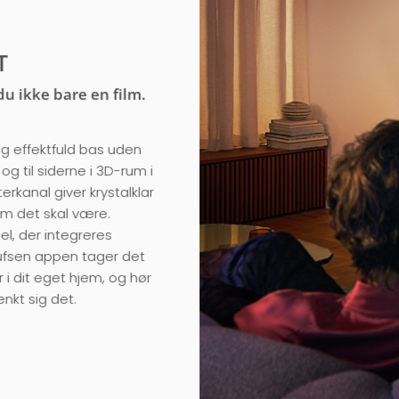
T
 du ikke bare en film.
 effektfuld bas uden
og til siderne i 3D-rum i
erkanal giver krystalklar
om det skal være.
bel, der integreres
ufsen appen tager det
 i dit eget hjem, og hør
nkt sig det.