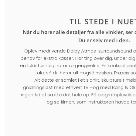
TIL STEDE I NUE
Når du hører alle detaljer fra alle vinkler, ser
Du er selv med i den.
Oplev medrivende Dolby Atmos-surroundsound og
behov for ekstra kasser. Hør ting over dig, under dig 
en fuldstændig naturtro gengivelse. En koaksial cent
tale, så du hører alt –også hvisken. Præcis s
Alt dette er samlet i et slankt, skulpturelt mø
gnidningsløst med ethvert TV –og med Bang & Ol
ingen tid at sætte det hele op. Få biografoplevelser
og se filmen, som instruktøren havde tæ