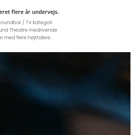
et flere år undervejs.
 Soundbar / TV kategori.
sound Theatre medrivende
 med flere højttalere.