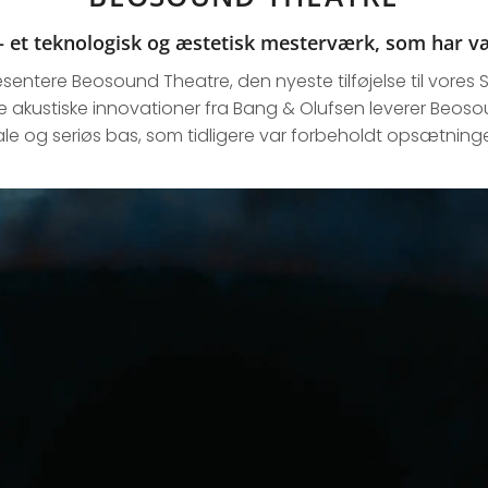
 et teknologisk og æstetisk mesterværk, som har vær
æsentere Beosound Theatre, den nyeste tilføjelse til vores
 akustiske innovationer fra Bang & Olufsen leverer Beo
ale og seriøs bas, som tidligere var forbeholdt opsætninger