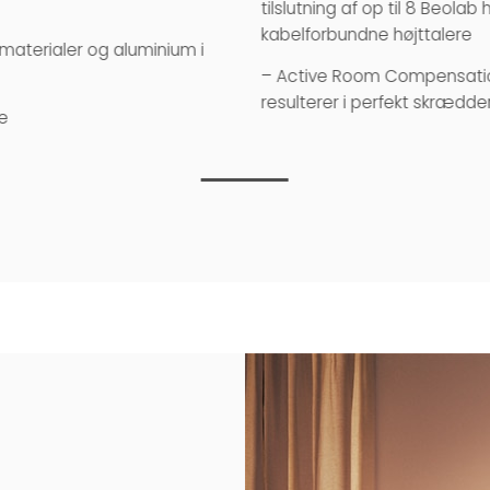
tilslutning af op til 8 Beola
kabelforbundne højttalere
materialer og aluminium i
– Active Room Compensation
resulterer i perfekt skrædde
de