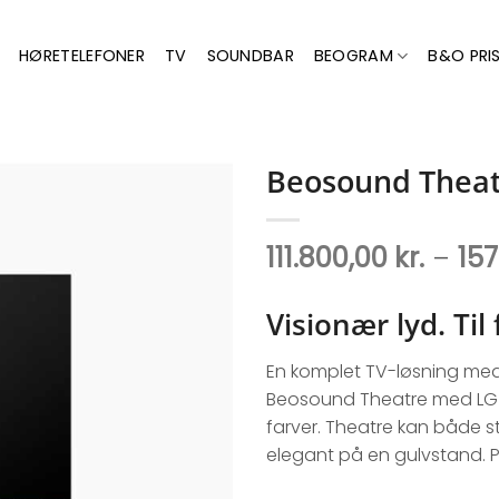
HØRETELEFONER
TV
SOUNDBAR
BEOGRAM
B&O PRIS
Beosound Thea
111.800,00
kr.
–
15
Visionær lyd. Ti
En komplet TV-løsning med kn
Beosound Theatre med LG OL
farver. Theatre kan både 
elegant på en gulvstand. Pr