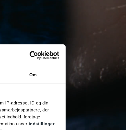
Om
m IP-adresse, ID og din
s samarbejdspartnere, der
set indhold, foretage
ormation under
indstillinger