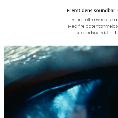
Fremtidens soundbar –
Vi er stolte over at pr
Med fire patentanmeldte
surroundsound, klar t