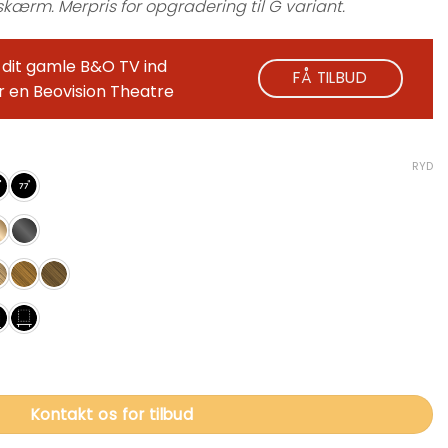
 skærm. Merpris for opgradering til G variant.
t dit gamle B&O TV ind
FÅ TILBUD
r en Beovision Theatre
RYD
ED TV antal
Kontakt os for tilbud