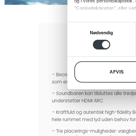
og i vores persondatapolitik. 
"Cookiedeklaration", eller ved
Dine valg anvendes på hele w
Samtykkevalg
Nødvendig
Vi bruger cookies til at tilpas
vores trafik. Vi deler også 
annonceringspartnere og anal
dem, eller som de har indsaml
AFVIS
– Beosound Theatre kan bruges som 
som en komplet 55″-, 65″- eller 77″-
– Soundbaren kan tilsluttes alle tredje
understøtter HDMI ARC
– Kraftfuld og autentisk high-fidelity 
hele rummet med lyd uden behov fo
– Tre placerings-muligheder: vægbe