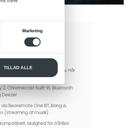
 fra vores
Marketing
 medier og til at analysere
nden for sociale medier,
e oplysninger, du har givet
TILLAD ALLE
 som et musiksystem i sig selv, når
y 2, Chromecast built-in, Bluetooth
og Deezer
ng via Beoremote One BT, Bang &
o (streaming af musik)
ompatibelt. Mulighed for trådløs