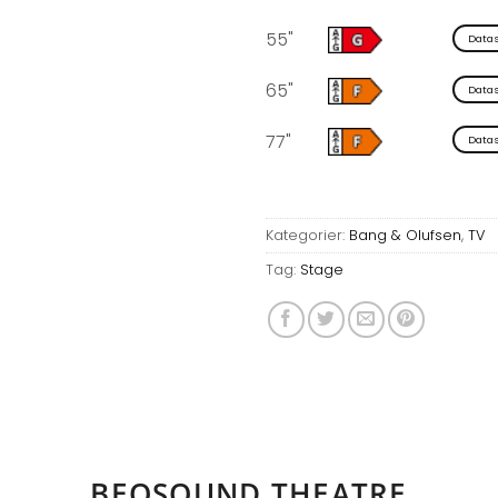
55"
Data
65"
Data
77"
Data
Kategorier:
Bang & Olufsen
,
TV
Tag:
Stage
BEOSOUND THEATRE