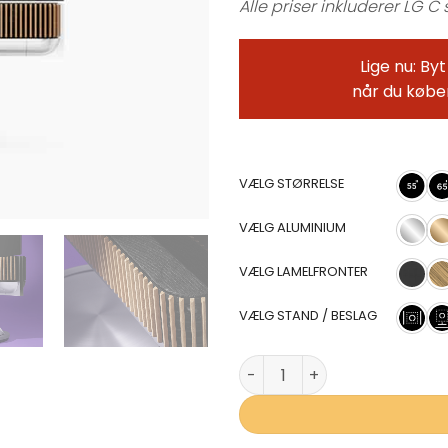
Alle priser inkluderer LG C
Lige nu: By
når du købe
VÆLG STØRRELSE
VÆLG ALUMINIUM
VÆLG LAMELFRONTER
VÆLG STAND / BESLAG
Beosound Theatre med LG OL