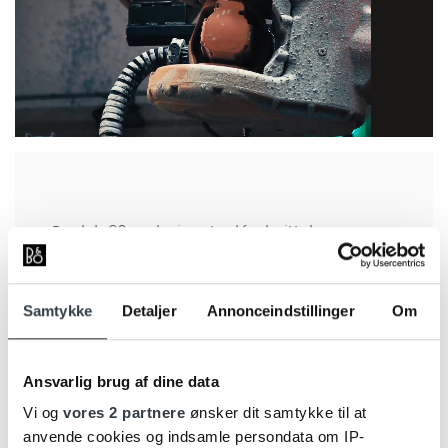
Beolab 90 er designet ud fra højttalerens
akustiske konstruktion. Den karakteristiske
form giver plads til de 18 højttalerenheder,
som peger i forskellige retninger og
Samtykke
Detaljer
Annonceindstillinger
Om
tilsammen gør den avancerede lydstyring
mulig.
Hovedkabinettet er støbt i massivt aluminium
Ansvarlig brug af dine data
og vejer 65 kg, hvilket skaber et stabilt
Vi og
vores 2 partnere
ønsker dit samtykke til at
fundament for de fire basenheder og den
anvende cookies og indsamle persondata om IP-
omfattende elektronik. Kabinettet beklædes