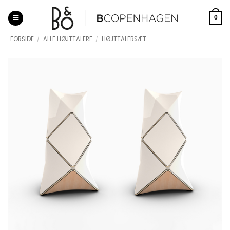
Fortsæt
til
0
indhold
FORSIDE
/
ALLE HØJTTALERE
/
HØJTTALERSÆT