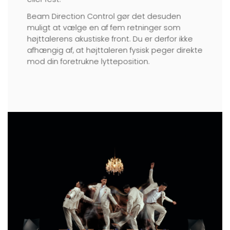
Beam Direction Control gør det desuden
muligt at vælge en af fem retninger som
højttalerens akustiske front. Du er derfor ikke
afhængig af, at højttaleren fysisk peger direkte
mod din foretrukne lytteposition.