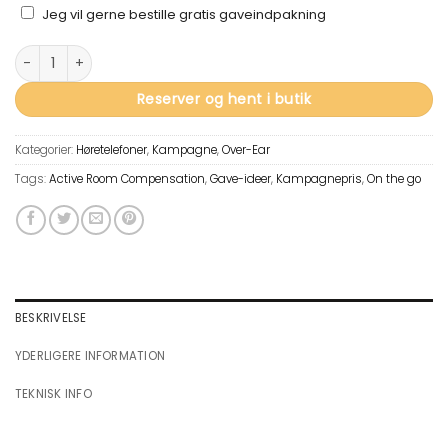
GAVEINDPAKNING
Jeg vil gerne bestille gratis gaveindpakning
Beoplay HX antal
Reserver og hent i butik
Kategorier:
Høretelefoner
,
Kampagne
,
Over-Ear
Tags:
Active Room Compensation
,
Gave-ideer
,
Kampagnepris
,
On the go
BESKRIVELSE
YDERLIGERE INFORMATION
TEKNISK INFO