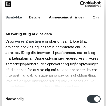
kabel eller trådløst, vil du altid få den
samme hi-fi-lydoplevelse. Lydprofilerne kan
ændres via Bang & Olufsen appen, så de
Samtykke
Detaljer
Annonceindstillinger
Om
passer perfekt til dine lyttepræferencer.
Beoplay HX er fintunet af vores
brancheførende ingeniører og tilbyder en
Ansvarlig brug af dine data
præcis og autentisk lytteoplevelse.
Vi og
vores 2 partnere
ønsker dit samtykke til at
anvende cookies og indsamle persondata om IP-
adresse, ID og din browser til præferencer, statistik og
marketingformål. Disse oplysninger videregives til vores
samarbejdspartnere, der opbevarer og tilgår oplysninger
på din enhed for at vise dig målrettede annoncer, levere
tilpasset indhold, foretage annonce- og indholdsmåling,
lave målgruppeundersøgelser og udvikle tjenester. Se
mere information under
indstillinger
og i vores
persondatapolitik. Du kan altid trække dit samtykke
Samtykkevalg
tilbage eller ændre indstillinger fra vores
Nødvendig
"Cookiedeklaration", eller ved at trykke på "Privacy