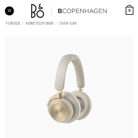
Fortsæt
til
0
indhold
FORSIDE
/
HØRETELEFONER
/
OVER-EAR