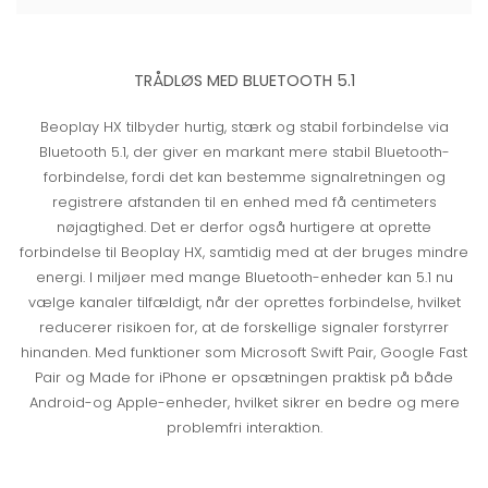
TRÅDLØS MED BLUETOOTH 5.1
Beoplay HX tilbyder hurtig, stærk og stabil forbindelse via
Bluetooth 5.1, der giver en markant mere stabil Bluetooth-
forbindelse, fordi det kan bestemme signalretningen og
registrere afstanden til en enhed med få centimeters
nøjagtighed. Det er derfor også hurtigere at oprette
forbindelse til Beoplay HX, samtidig med at der bruges mindre
energi. I miljøer med mange Bluetooth-enheder kan 5.1 nu
vælge kanaler tilfældigt, når der oprettes forbindelse, hvilket
reducerer risikoen for, at de forskellige signaler forstyrrer
hinanden. Med funktioner som Microsoft Swift Pair, Google Fast
Pair og Made for iPhone er opsætningen praktisk på både
Android-og Apple-enheder, hvilket sikrer en bedre og mere
problemfri interaktion.