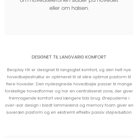
om hovedtelefonen sidder på hovedet
eller om halsen.
DESIGNET TIL LANGVARIG KOMFORT
Beoplay HX er designet til langsigtet komfort, og den helt nye
hovedbøjlestruktur er optimeret til at sikre optimal pasform til
flere hoveder. Den nydesignede hovedbøjle passer til mange
forskellige hovedformer og har en centraliseret zone, der giver
fremragende komfort ved længere tids brug. Ørepuderne i
over-ear design i blødt lammeskind og memory foam giver en
suveræn pasform og en ekstremt effektiv passiv støjreduktion.