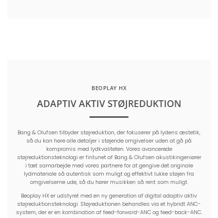
BEOPLAY HX
ADAPTIV AKTIV STØJREDUKTION
Bang & Olufsen tilbyder støjreduktion, der fokuserer på lydens æstetik,
så du kan høre alle detaljer i støjende omgivelser uden at gå på
kompromis med lydkvaliteten. Vores avancerede
støjreduktionsteknologi er fintunet af Bang & Olufsen akustikingeniører
i tæt samarbejde med vores partnere for at gengive det originale
lydmateriale så autentisk som muligt og effektivt lukke støjen fra
omgivelserne ude, så du hører musikken så rent som muligt.
Beoplay HX er udstyret med en ny generation af digital adaptiv aktiv
støjreduktionsteknologi. Støjreduktionen behandles via et hybridt ANC-
system, der er en kombination af feed-forward-ANC og feed-back-ANC.