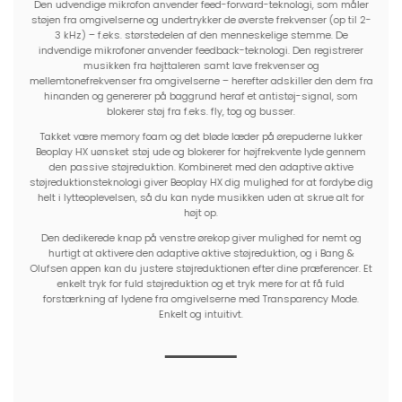
Den udvendige mikrofon anvender feed-forward-teknologi, som måler
støjen fra omgivelserne og undertrykker de øverste frekvenser (op til 2-
3 kHz) – f.eks. størstedelen af den menneskelige stemme. De
indvendige mikrofoner anvender feedback-teknologi. Den registrerer
musikken fra højttaleren samt lave frekvenser og
mellemtonefrekvenser fra omgivelserne – herefter adskiller den dem fra
hinanden og genererer på baggrund heraf et antistøj-signal, som
blokerer støj fra f.eks. fly, tog og busser.
Takket være memory foam og det bløde læder på ørepuderne lukker
Beoplay HX uønsket støj ude og blokerer for højfrekvente lyde gennem
den passive støjreduktion. Kombineret med den adaptive aktive
støjreduktionsteknologi giver Beoplay HX dig mulighed for at fordybe dig
helt i lytteoplevelsen, så du kan nyde musikken uden at skrue alt for
højt op.
Den dedikerede knap på venstre ørekop giver mulighed for nemt og
hurtigt at aktivere den adaptive aktive støjreduktion, og i Bang &
Olufsen appen kan du justere støjreduktionen efter dine præferencer. Et
enkelt tryk for fuld støjreduktion og et tryk mere for at få fuld
forstærkning af lydene fra omgivelserne med Transparency Mode.
Enkelt og intuitivt.