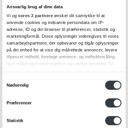
Ansvarlig brug af dine data
Vi og
vores 2 partnere
ønsker dit samtykke til at
anvende cookies og indsamle persondata om IP-
adresse, ID og din browser til præferencer, statistik og
marketingformål. Disse oplysninger videregives til vores
samarbejdspartnere, der opbevarer og tilgår oplysninger
på din enhed for at vise dig målrettede annoncer, levere
tilpasset indhold, foretage annonce- og indholdsmåling,
lave målgruppeundersøgelser og udvikle tjenester. Se
mere information under
indstillinger
og i vores
B&O TV PRISER
persondatapolitik. Du kan altid trække dit samtykke
Samtykkevalg
tilbage eller ændre indstillinger fra vores
Nødvendig
Få et hurtigt overblik over priserne på vores Bang & Olufsen
"Cookiedeklaration", eller ved at trykke på "Privacy
fladskærme samt tilbehør
her
. Er du på udkig efter et TV til
trigger" ikonet.
stuen, køkkenet eller soveværelset, har vi det du lige står og
Præferencer
mangler. Få knivskarpe billeder, fantastisk lyd og lækkert
design.
Dine valg anvendes på hele websitet.
Statistik
Se alle TV priser
Vi bruger cookies til at tilpasse vores indhold og