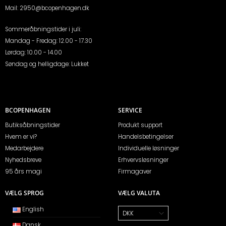
Mail:
2950@bcopenhagen.dk
Sommeråbningstider i juli:
Mandag - Fredag: 12.00 - 17.30
Lørdag: 10.00 - 14.00
Søndag og helligdage: Lukket
BCOPENHAGEN
SERVICE
Butiksåbningstider
Produkt support
Hvem er vi?
Handelsbetingelser
Medarbejdere
Individuelle løsninger
Nyhedsbreve
Erhvervsløsninger
95 års magi
Firmagaver
VÆLG SPROG
VÆLG VALUTA
English
Dansk