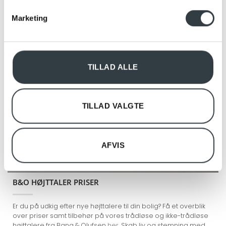
annoncer, til at vise dig funktioner til sociale medier og til
Marketing
at analysere vores trafik. Vi deler også oplysninger om
din brug af vores hjemmeside med vores partnere inden
for sociale medier, annonceringspartnere og
analysepartnere. Vores partnere kan kombinere disse
TILLAD ALLE
data med andre oplysninger, du har givet dem, eller som
de har indsamlet fra din brug af deres tjenester.
TILLAD VALGTE
AFVIS
B&O HØJTTALER PRISER
Er du på udkig efter nye højttalere til din bolig? Få et overblik
over priser samt tilbehør på vores trådløse og ikke-trådløse
højttalere fra Bang & Olufsen
her
. Skab liv og stemning med