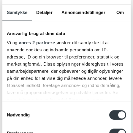
Samtykke
Detaljer
Annonceindstillinger
Om
Ansvarlig brug af dine data
Vi og
vores 2 partnere
ønsker dit samtykke til at
anvende cookies og indsamle persondata om IP-
adresse, ID og din browser til præferencer, statistik og
marketingformål. Disse oplysninger videregives til vores
Charging Pad
samarbejdspartnere, der opbevarer og tilgår oplysninger
på din enhed for at vise dig målrettede annoncer, levere
tilpasset indhold, foretage annonce- og indholdsmåling,
lave målgruppeundersøgelser og udvikle tjenester. Se
mere information under
indstillinger
og i vores
persondatapolitik. Du kan altid trække dit samtykke
Samtykkevalg
tilbage eller ændre indstillinger fra vores
Nødvendig
"Cookiedeklaration", eller ved at trykke på "Privacy
trigger" ikonet.