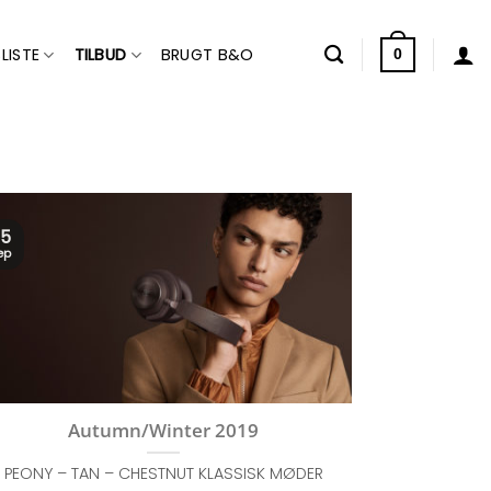
LISTE
TILBUD
BRUGT B&O
0
5
ep
Autumn/Winter 2019
PEONY – TAN – CHESTNUT KLASSISK MØDER