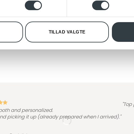
oplysninger om din brug af vores hjemmeside med vores partnere i
ysepartnere. Vores partnere kan kombinere disse data med andr
et fra din brug af deres tjenester.
TILLAD VALGTE
"Top 
ooth and personalized.
and picking it up (already prepared when I arrived)."