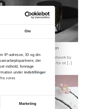
9
kt
Om
David Lynch Collection
m IP-adresse, ID og din
Speakers by bang & olufsen. Artwork by
s samarbejdspartnere, der
David Lynch. Vi er meget glade for at [...]
set indhold, foretage
ormation under
indstillinger
 fra vores
0
pr
Marketing
 medier og til at analysere