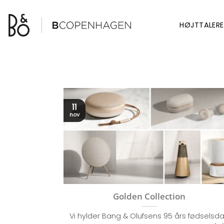
Fortsæt
til
HØJTTALERE
indhold
11
nov
Golden Collection
Vi hylder Bang & Olufsens 95 års fødselsd