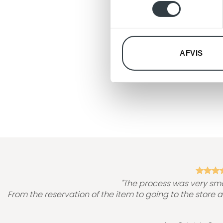
vores trafik. Vi deler også 
annonceringspartnere og anal
dem, eller som de har indsaml
AFVIS
"The process was very sm
From the reservation of the item to going to the store 