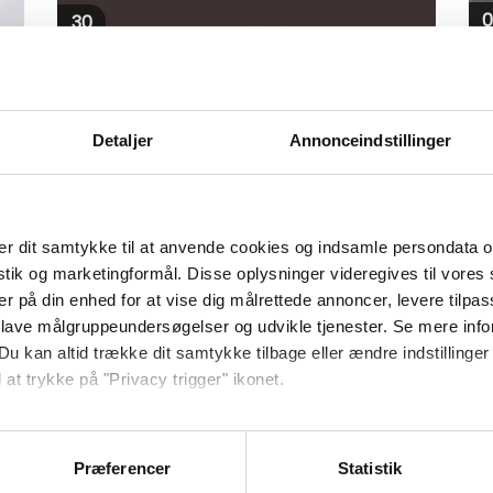
0
30
o
okt
Detaljer
Annonceindstillinger
o
Bronze Collection
r dit samtykke til at anvende cookies og indsamle persondata o
Vi er stolte over at kunne præsentere Bang
istik og marketingformål. Disse oplysninger videregives til vore
& Olufsen Interiør Kollektion 2018: BRONZE
er på din enhed for at vise dig målrettede annoncer, levere tilpas
on
COLLECTION [...]
 lave målgruppeundersøgelser og udvikle tjenester. Se mere inf
Du kan altid trække dit samtykke tilbage eller ændre indstillinger
 at trykke på "Privacy trigger" ikonet.
1
a
ebsitet.
Præferencer
Statistik
se vores indhold og annoncer, til at vise dig funktioner til sociale