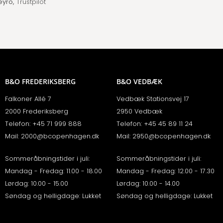
eyro,
Trustpilot
B&O FREDERIKSBERG
B&O VEDBÆK
Falkoner Allé 7
Vedbæk Stationsvej 17
2000 Frederiksberg
2950 Vedbæk
Telefon:
+45 71 999 888
Telefon:
+45 45 89 11 24
Mail:
2000@bcopenhagen.dk
Mail:
2950@bcopenhagen.dk
Sommeråbningstider i juli:
Sommeråbningstider i juli:
Mandag - Fredag: 11.00 - 18.00
Mandag - Fredag: 12.00 - 17.30
Lørdag: 10.00 - 15.00
Lørdag: 10.00 - 14.00
Søndag og helligdage: Lukket
Søndag og helligdage: Lukket