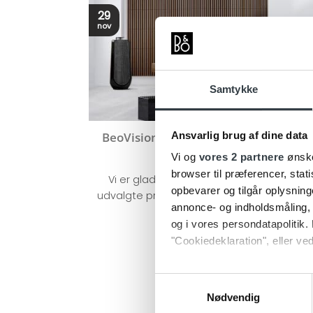
29
nov
Samtykke
Ansvarlig brug af dine data
BeoVision Eclipse & BeoLab 50 i Pian
Black
Vi og
vores 2 partnere
ønske
browser til præferencer, stat
Vi er glade for at kunne præsentere de
opbevarer og tilgår oplysning
udvalgte produkter Beolab 50 og BeoVisi
annonce- og indholdsmåling,
Eclipse [...]
og i vores persondatapolitik. 
"Cookiedeklaration", eller ved
Dine valg anvendes på hele w
Samtykkevalg
Nødvendig
Vi bruger cookies til at tilpas