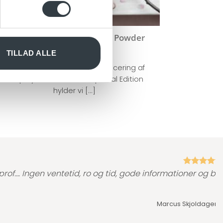
nden for sociale medier,
e oplysninger, du har givet
Beoplay E8 Special Edition: Powder
Pink
TILLAD ALLE
I SMUK HARMONI Med vores lancering af
Beoplay E8 Powder Pink Special Edition
hylder vi [...]
prof…. Ingen ventetid, ro og tid, gode informationer og bar
Marcus Skjoldager,
T