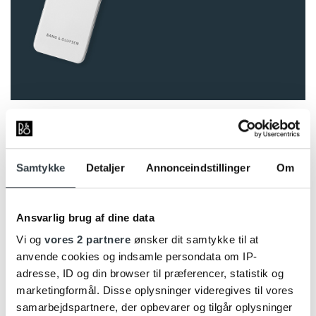
NEM ADGANG TIL DIN MUSIK
Med et enkelt tryk på “MUSIC”-knappen på din
Samtykke
Detaljer
Annonceindstillinger
Om
Beoremote One fjernbetjening vil din højttaler tænde op
på sidsthørte radiostation eller spilleliste. Du har
ligeledes mulighed for at få fuldt overblik over dine
favorit radiostationer på fjernbetjeningens display.
Ansvarlig brug af dine data
Vi og
vores 2 partnere
ønsker dit samtykke til at
Med Beoremote One’s MitValg-knapper kan du ligeledes
anvende cookies og indsamle persondata om IP-
få din yndlingsspilleliste fra Spotify / Deezer eller yndlings
adresse, ID og din browser til præferencer, statistik og
radiostation fra TuneIn til at starte op med et enkelt tryk.
marketingformål. Disse oplysninger videregives til vores
Det er din fjernbetjening – så det er dig, der bestemmer,
samarbejdspartnere, der opbevarer og tilgår oplysninger
hvordan den skal bruges.