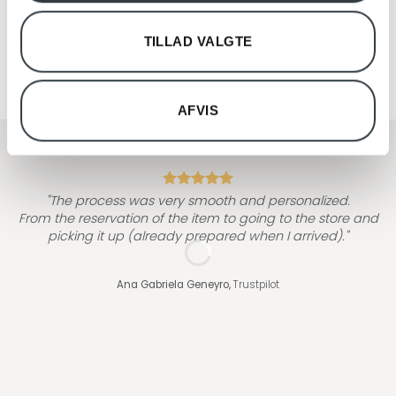
Beoplay H9i RIMOWA udgave
Beoplay A9 MK3 vs. Beoplay
med case i aluminium
A9 MK4
TILLAD VALGTE
AFVIS
"
"The process was very smooth and personalized.
From the reservation of the item to going to the store and
picking it up (already prepared when I arrived)."
Ana Gabriela Geneyro,
Trustpilot