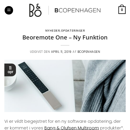
Fortsæt
til
0
indhold
NYHEDER
,
OPDATERINGER
Beoremote One – Ny Funktion
UDGIVET DEN
APRIL 11, 2019
AF
BCOPENHAGEN
11
apr
Vi er vildt begejstret for en ny software opdatering, der
er kommet i vores
Bang & Olufsen Multiroom
produkter*.