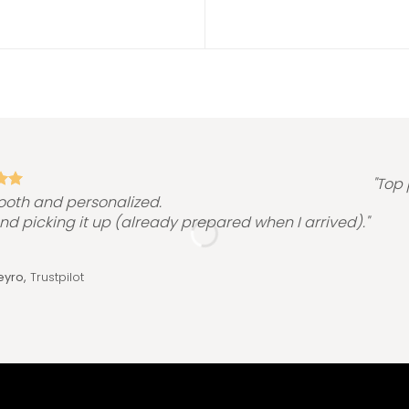
"Top 
ooth and personalized.
and picking it up (already prepared when I arrived)."
eyro,
Trustpilot