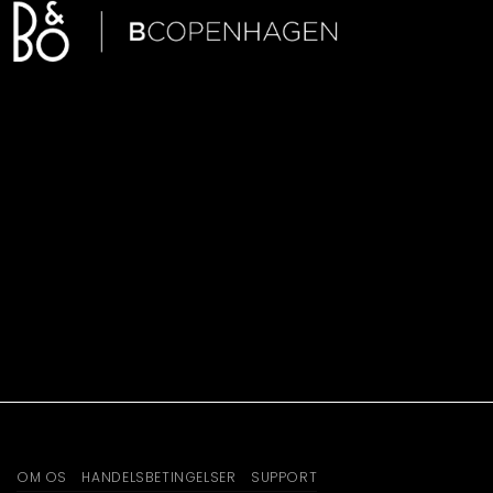
OM OS
HANDELSBETINGELSER
SUPPORT