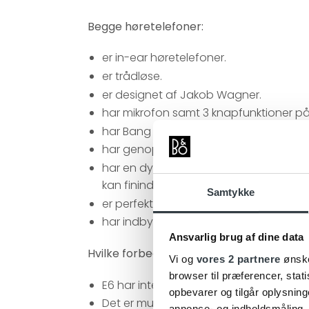
Begge høretelefoner:
er in-ear høretelefoner.
er trådløse.
er designet af Jakob Wagner.
har mikrofon samt 3 knapfunktioner på
har Bang & Olufsen Signature Sound, der
har genopladeligt batteri med op til 5 t
har en dynamisk 6,4 mm højttaler, en l
kan finindstilles.
Samtykke
er perfekte til en aktiv dagligdag i et 
har indbyggede magnet i hvert ørestykk
Ansvarlig brug af dine data
Hvilke forbedringer finder du så i den ny
Vi og
vores 2 partnere
ønske
browser til præferencer, stat
E6 har integrerede ørefinner for bedre pa
opbevarer og tilgår oplysning
Det er muligt at oplade E6 mens de er 
annonce- og indholdsmåling,