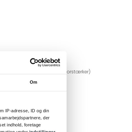
lay-app’en.
DSP, så lyden (equaliser og forstærker)
Om
r dem ud af ørene.
m IP-adresse, ID og din
s samarbejdspartnere, der
set indhold, foretage
i en ladestation.
ormation under
indstillinger