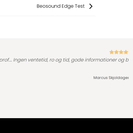
Beosound Edge Test
prof…. Ingen ventetid, ro og tid, gode informationer og bar
Marcus Skjoldager,
T