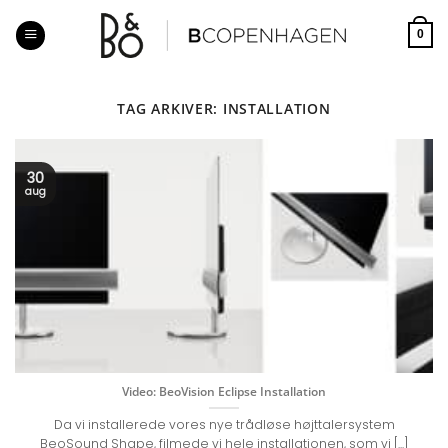
Fortsæt
til
0
indhold
TAG ARKIVER:
INSTALLATION
30
aug
Video: BeoVision Eclipse Installation
Da vi installerede vores nye trådløse højttalersystem
BeoSound Shape, filmede vi hele installationen, som vi [...]