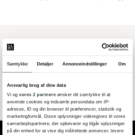
"
"The process was very smooth and personalized.
From the reservation of the item to going to the store and
Samtykke
Detaljer
Annonceindstillinger
Om
picking it up (already prepared when I arrived)."
Ana Gabriela Geneyro,
Trustpilot
Ansvarlig brug af dine data
Vi og
vores 2 partnere
ønsker dit samtykke til at
anvende cookies og indsamle persondata om IP-
adresse, ID og din browser til præferencer, statistik og
marketingformål. Disse oplysninger videregives til vores
samarbejdspartnere, der opbevarer og tilgår oplysninger
på din enhed for at vise dig målrettede annoncer, levere