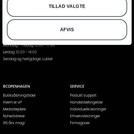
Vedbæk Stationsvej 17
TILLAD VALGTE
2950 Vedbæk
Telefon:
+45 45 89 11 24
Mail:
2950@bcopenhagen.dk
AFVIS
Sommeråbningstider i juli:
Mandag - Fredag: 12.00 - 17.30
Lørdag: 10.00 - 14.00
Søndag og helligdage: Lukket
BCOPENHAGEN
SERVICE
Butiksåbningstider
Produkt support
Hvem er vi?
Handelsbetingelser
Medarbejdere
Individuelle løsninger
Nyhedsbreve
Erhvervsløsninger
95 års magi
Firmagaver