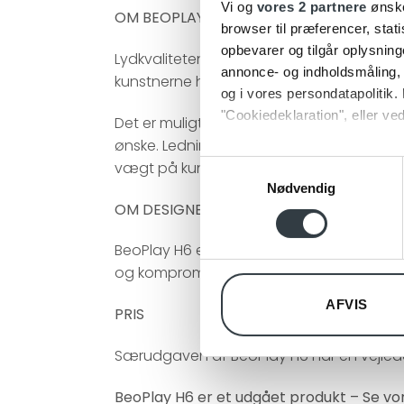
Vi og
vores 2 partnere
ønske
OM BEOPLAY H6
browser til præferencer, stat
opbevarer og tilgår oplysning
Lydkvaliteten i BeoPlay H6 er i særklass
annonce- og indholdsmåling,
kunstnerne havde tænkt sig, den skulle ly
og i vores persondatapolitik. 
"Cookiedeklaration", eller ved
Det er muligt at serieforbinde BeoPlay H6 
ønske. Ledningen er desuden forsynet med 
Dine valg anvendes på hele w
vægt på kun 230 gram er BeoPlay H6 nem
Samtykkevalg
Nødvendig
Vi bruger cookies til at tilpas
OM DESIGNEREN
vores trafik. Vi deler også 
annonceringspartnere og anal
BeoPlay H6 er designet af danske Jakob 
dem, eller som de har indsaml
og kompromisløse tilgang til kvalitet og f
AFVIS
PRIS
Særudgaven af BeoPlay H6 har en vejlede
BeoPlay H6 er et udgået produkt – Se v