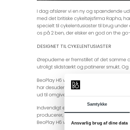
I dag afslører vi en ny og spændende u
med det britiske cykeltøjsfirma Rapha, h
specielt til cykelentusiaster til brug un
os på 2 ben, der elsker en god on the go
DESIGNET TIL CYKELENTUSIASTER
Ørepuderne er fremstillet af det samme a
utroligt slidstærkt og patinerer smukt. Og
BeoPlay H6 with Rapha sidder godt og si
har desuden en effektiv “passiv støjisoler
ud til omgivelserne.
Samtykke
Indvendigt er hovedbøjlen beklædt med tek
producerer, når du kører på den store klin
BeoPlay H6 with Rapha sidder godt og sik
Ansvarlig brug af dine data