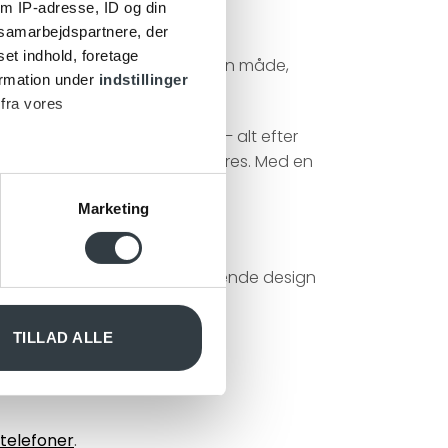
m IP-adresse, ID og din
s samarbejdspartnere, der
set indhold, foretage
den præsenterer musikken på den måde,
ormation under
indstillinger
 fra vores
s i højre eller venstre side – alt efter
 lydstyrken hurtigt kan reguleres. Med en
g tids brug.
Marketing
 medier og til at analysere
nden for sociale medier,
e oplysninger, du har givet
ændende, dynamiske og sprudlende design
TILLAD ALLE
telefoner
.