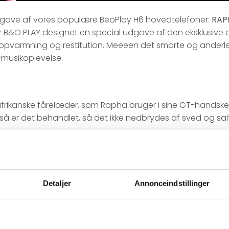
dgave af vores populære BeoPlay H6 hovedtelefoner:
RAP
ar B&O PLAY designet en special udgave af den eksklusive
der opvarmning og restitution. Meeeen det smarte og anderl
-musikoplevelse.
frikanske fårelæder, som Rapha bruger i sine GT-handsker
 så er det behandlet, så det ikke nedbrydes af sved og salt
kkert på hovedet – også når der arbejdes hårdt på home 
ing”, som forhindrer udefrakommende lyde i at forstyrre mu
Detaljer
Annonceindstillinger
stil fra Raphas pro team-produkter – et materiale, som er
ge. Det solide kabel og stoffet på ørepudens inderside er 
kert på hovedet – også når der køres stærkt.