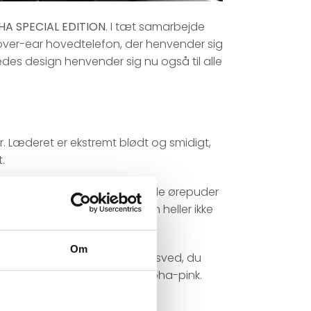
HA SPECIAL EDITION
. I tæt samarbejde
 over-ear hovedtelefon, der henvender sig
edes design henvender sig nu også til alle
. Læderet er ekstremt blødt og smidigt,
.
traineren. De specialdesignede ørepuder
sikken. Modsat siver musikken heller ikke
Om
 designet til at klare al den sved, du
holdt i den karakteristiske Rapha-pink.