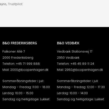
eyro,
Trustpilot
B&O FREDERIKSBERG
B&O VEDBÆK
Falkoner Allé 7
Vedbæk Stationsvej 17
2000 Frederiksberg
2950 Vedbæk
Telefon:
+45 71 999 888
Telefon:
+45 45 89 11 24
Mail:
2000@bcopenhagen.dk
Mail:
2950@bcopenhagen.dk
Sommeråbningstider i juli:
Sommeråbningstider i juli:
Mandag - Fredag: 11.00 - 18.00
Mandag - Fredag: 12.00 - 17.30
Lørdag: 10.00 - 15.00
Lørdag: 10.00 - 14.00
Søndag og helligdage: Lukket
Søndag og helligdage: Lukket