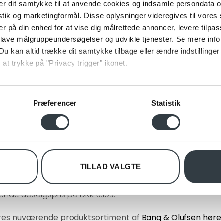
r dit samtykke til at anvende cookies og indsamle persondata o
istik og marketingformål. Disse oplysninger videregives til vore
er på din enhed for at vise dig målrettede annoncer, levere tilpas
e. Den er klar, umanipuleret og uden overdreven bas, og 
 lave målgruppeundersøgelser og udvikle tjenester. Se mere inf
de.
Du kan altid trække dit samtykke tilbage eller ændre indstillinger
 at trykke på "Privacy trigger" ikonet.
og dele musikken med andre, og ledningen kan enten tilslutte
en lille fjernbetjening og en mikrofon, så afspilningen og
ebsitet.
me at have med på farten og stadig behagelige efter lan
Præferencer
Statistik
se vores indhold og annoncer, til at vise dig funktioner til sociale
oplysninger om din brug af vores hjemmeside med vores partnere i
ysepartnere. Vores partnere kan kombinere disse data med andr
Wagner, en ambitiøs industridesigner kendt for sine sp
et fra din brug af deres tjenester.
unktion.
TILLAD VALGTE
nde udsalgspris på DKK 3.199.
ores nuværende produktsortiment af
Bang & Olufsen høre