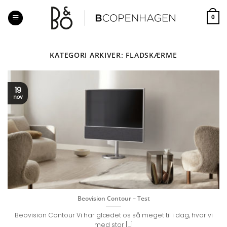
Fortsæt
til
0
indhold
KATEGORI ARKIVER:
FLADSKÆRME
19
nov
Beovision Contour – Test
Beovision Contour Vi har glædet os så meget til i dag, hvor vi
med stor [...]