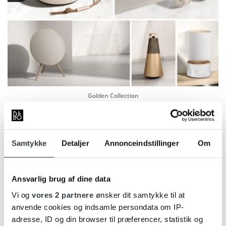
Golden Collection
Vi hylder Bang & Olufsens 95 års fødselsdag med et udvalg af
vores mest ikoniske [...]
Samtykke
Detaljer
Annonceindstillinger
Om
05
nov
Ansvarlig brug af dine data
Vi og
vores 2 partnere
ønsker dit samtykke til at
anvende cookies og indsamle persondata om IP-
adresse, ID og din browser til præferencer, statistik og