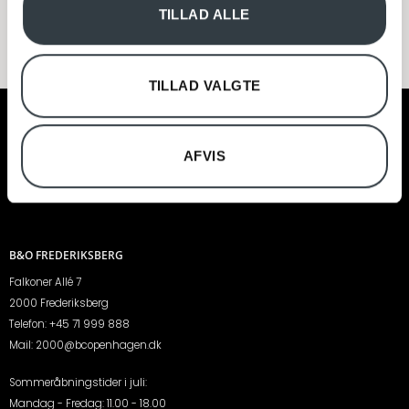
TILLAD ALLE
data med andre oplysninger, du har givet dem, eller som
de har indsamlet fra din brug af deres tjenester.
TILLAD VALGTE
AFVIS
B&O FREDERIKSBERG
Falkoner Allé 7
2000 Frederiksberg
Telefon:
+45 71 999 888
Mail:
2000@bcopenhagen.dk
Sommeråbningstider i juli:
Mandag - Fredag: 11.00 - 18.00