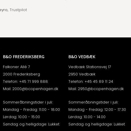
eyro,
Trustpilot
B&O FREDERIKSBERG
B&O VEDBÆK
Falkoner Allé 7
Vedbæk Stationsvej 17
2000 Frederiksberg
2950 Vedbæk
Telefon:
+45 71 999 888
Telefon:
+45 45 89 11 24
Mail:
2000@bcopenhagen.dk
Mail:
2950@bcopenhagen.dk
Sommeråbningstider i juli:
Sommeråbningstider i juli:
Mandag - Fredag: 11.00 - 18.00
Mandag - Fredag: 12.00 - 17.30
Lørdag: 10.00 - 15.00
Lørdag: 10.00 - 14.00
Søndag og helligdage: Lukket
Søndag og helligdage: Lukket