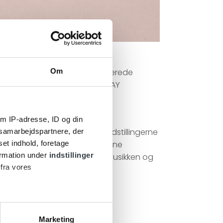
spækket med den nyeste avancerede
Om
ellem opladningerne og B&O PLAY
obuste.
m IP-adresse, ID og din
i gang med. Du kan tilpasse indstillingerne
s samarbejdspartnere, der
set indhold, foretage
e ToneTouch-lydprofiler til dine
ormation under
indstillinger
gør det lettere for dig at nyde musikken og
 fra vores
Marketing