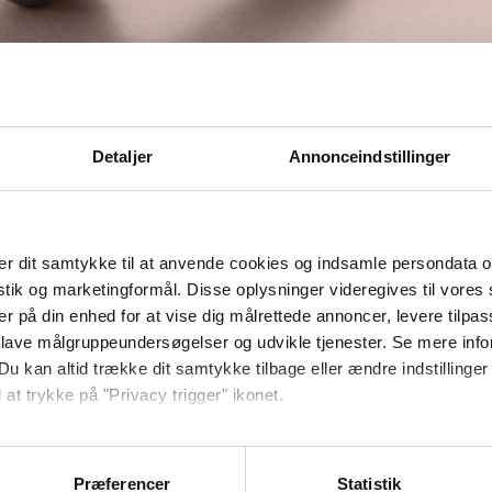
e trådløse hovedtelefoner fra B&O PLAY. BeoPlay H5 er 
Detaljer
Annonceindstillinger
dste batteri på markedet med op til 5 timers mobilitet m
åde er elegant og brugervenligt, samtidig med at de er r
T, DU ER I GANG MED
r dit samtykke til at anvende cookies og indsamle persondata o
iler, så du altid får den bedste lyd – uanset hvad du er 
istik og marketingformål. Disse oplysninger videregives til vore
er på din enhed for at vise dig målrettede annoncer, levere tilpas
ne eller dit Apple Watch og vælge mellem flere forskellig
 lave målgruppeundersøgelser og udvikle tjenester. Se mere inf
ner, pendler, lytter til podcasts eller bare slapper af. Det 
Du kan altid trække dit samtykke tilbage eller ændre indstillinger
ig den.
 at trykke på "Privacy trigger" ikonet.
ebsitet.
 på DKK 1.999.
Præferencer
Statistik