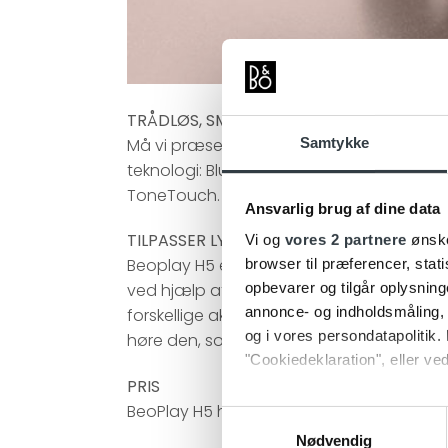
TRÅDLØS, SMART & COOL
Må vi præsentere BEOPLAY H5 – vores ny
Samtykke
teknologi: Bluetooth 4.2 med DSP, det be
ToneTouch. Og så har de et design, der b
Ansvarlig brug af dine data
TILPASSER LYDPROFILEN TIL DEN AKTIVITE
Vi og
vores 2 partnere
ønske
Beoplay H5 er udstyret med særlige lydprof
browser til præferencer, stat
opbevarer og tilgår oplysning
ved hjælp af BeoPlay App via din smartpho
annonce- og indholdsmåling,
forskellige aktiviteter, alt efter om du træ
og i vores persondatapolitik. 
høre den, som kunstneren havde tænkt s
"Cookiedeklaration", eller ved
PRIS
Dine valg anvendes på hele w
BeoPlay H5 har en vejledende udsalgspris
Samtykkevalg
Nødvendig