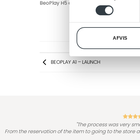
BeoPlay H5 er et udgået produkt – Se v
Vi bruger cookies til at tilpas
vores trafik. Vi deler også 
annonceringspartnere og anal
dem, eller som de har indsaml
AFVIS
BEOPLAY A1 – LAUNCH
"The process was very sm
From the reservation of the item to going to the store 