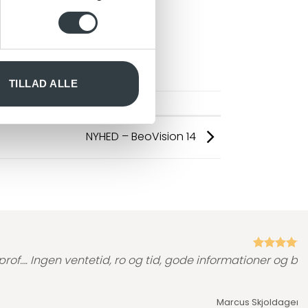
telefoner
.
 medier og til at analysere
nden for sociale medier,
e oplysninger, du har givet
TILLAD ALLE
NYHED – BeoVision 14
prof…. Ingen ventetid, ro og tid, gode informationer og bar
Marcus Skjoldager,
T