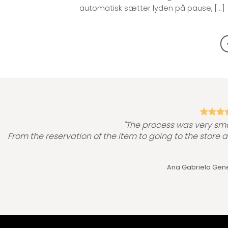
automatisk sætter lyden på pause, [...]
"The process was very sm
From the reservation of the item to going to the store 
Ana Gabriela Gen