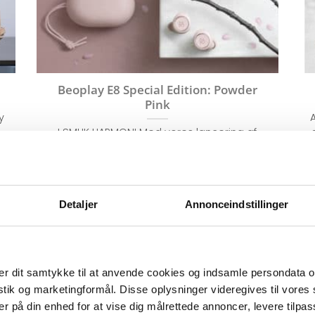
Beoplay E8 Special Edition: Powder
Pink
y
I SMUK HARMONI Med vores lancering af
r
Beoplay E8 Powder Pink Special Edition
hylder vi [...]
2
Detaljer
Annonceindstillinger
f
r dit samtykke til at anvende cookies og indsamle persondata o
istik og marketingformål. Disse oplysninger videregives til vore
er på din enhed for at vise dig målrettede annoncer, levere tilpas