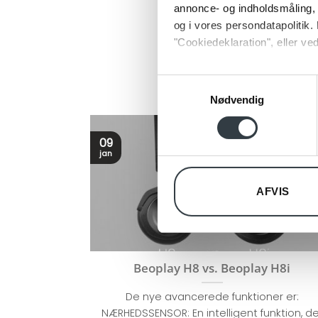
annonce- og indholdsmåling,
og i vores persondatapolitik. 
"Cookiedeklaration", eller ved
Dine valg anvendes på hele w
Samtykkevalg
Nødvendig
Vi bruger cookies til at tilpas
vores trafik. Vi deler også 
09
annonceringspartnere og anal
jan
dem, eller som de har indsaml
AFVIS
Beoplay H8 vs. Beoplay H8i
De nye avancerede funktioner er:
NÆRHEDSSENSOR: En intelligent funktion, de