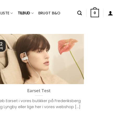
LISTE
TILBUD
BRUGT B&O
0
2
aj
Earset Test
øb Earset i vores butikker på Frederiksberg
g Lyngby eller lige her i vores webshop [...]