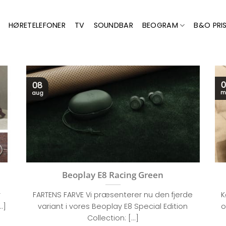
HØRETELEFONER
TV
SOUNDBAR
BEOGRAM
B&O PRIS
0
08
m
aug
Beoplay E8 Racing Green
r
FARTENS FARVE Vi præsenterer nu den fjerde
K
.]
variant i vores Beoplay E8 Special Edition
o
Collection: [...]