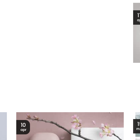
1
a
1
10
m
apr