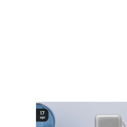
17
apr