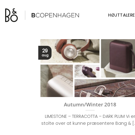
Fortsæt
til
HØJTTALERE
indhold
29
aug
Autumn/Winter 2018
LIMESTONE – TERRACOTTA – DARK PLUM Vi e
stolte over at kunne præsentere Bang & [..