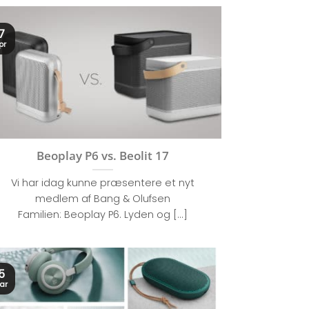
7
pr
Beoplay P6 vs. Beolit 17
Vi har idag kunne præsentere et nyt
medlem af Bang & Olufsen
Familien: Beoplay P6. Lyden og [...]
5
ar