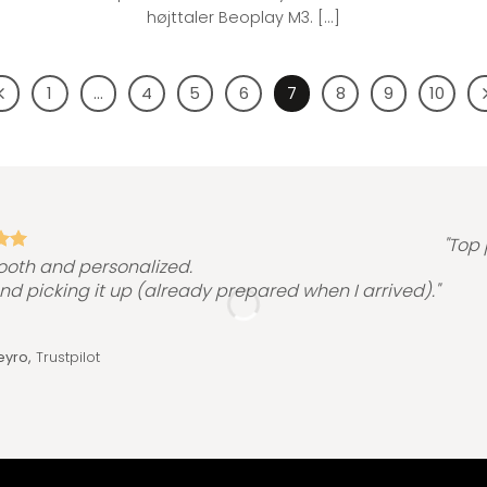
højttaler Beoplay M3. [...]
1
…
4
5
6
7
8
9
10
"Top 
ooth and personalized.
and picking it up (already prepared when I arrived)."
eyro,
Trustpilot