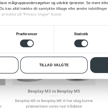
 lave målgruppeundersøgelser og udvikle tjenester. Se mere inf
Du kan altid trække dit samtykke tilbage eller ændre indstillinger
 at trykke på "Privacy trigger" ikonet.
ebsitet.
Præferencer
Statistik
se vores indhold og annoncer, til at vise dig funktioner til sociale
oplysninger om din brug af vores hjemmeside med vores partnere i
09
ysepartnere. Vores partnere kan kombinere disse data med andr
nov
et fra din brug af deres tjenester.
TILLAD VALGTE
Beoplay M3 vs Beoplay M5
Beoplay M3 vs Beoplay M5 Vi har idag kunne
r
præsentere vores nye trådløse