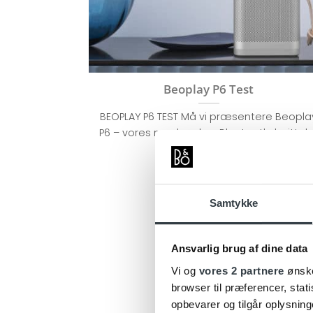
Beoplay P6 Test
BEOPLAY P6 TEST Må vi præsentere Beopla
P6 – vores nye, bærbar Bluetooth-højttale
med stor og [...]
Samtykke
Ansvarlig brug af dine data
Vi og
vores 2 partnere
ønske
browser til præferencer, stat
opbevarer og tilgår oplysning