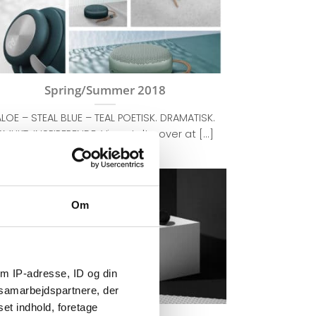
Spring/Summer 2018
ALOE – STEAL BLUE – TEAL POETISK. DRAMATISK.
SMUKT. INSPIRERENDE. Vi er stolte over at [...]
2
Om
eb
m IP-adresse, ID og din
s samarbejdspartnere, der
set indhold, foretage